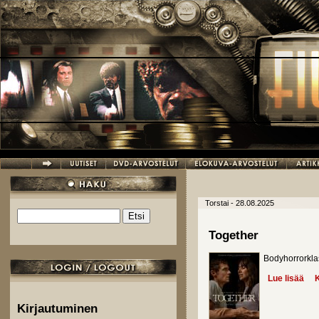
Hyppää pääsisältöön
Torstai - 28.08.2025
Etsi
Hakulomake
Together
Bodyhorrorkla
Lue lisää
abo
K
Kirjautuminen