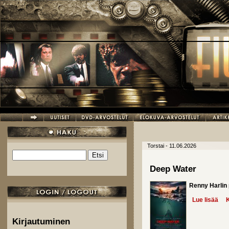
Hyppää pääsisältöön
Torstai - 11.06.2026
Etsi
Hakulomake
Deep Water
Renny Harlin
Lue lisää
abo
K
Kirjautuminen