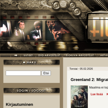
Hyppää pääsisältöön
Torstai - 05.02.2026
Etsi
Hakulomake
Greenland 2: Migra
Maailma ei lo
Lue lisää
abo
K
Kirjautuminen