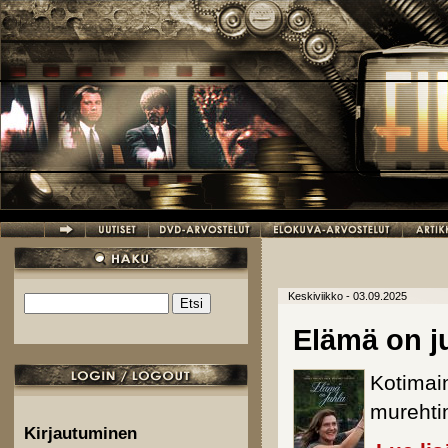
Hyppää pääsisältöön
Keskiviikko - 03.09.2025
Etsi
Hakulomake
Elämä on j
Kotimai
murehti
Kirjautuminen