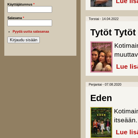
Lue lis
Käyttäjätunnus
*
Salasana
*
Torstai - 14.04.2022
Tytöt Tytöt
Pyydä uutta salasanaa
Kotimai
muuttavi
Lue li
Perjantai - 07.08.2020
Eden
Kotimain
itseään.
Lue lis