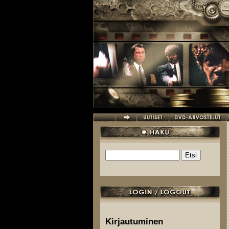
Hyppää pääsisältöön
Etsi
Hakulomake
Kirjautuminen