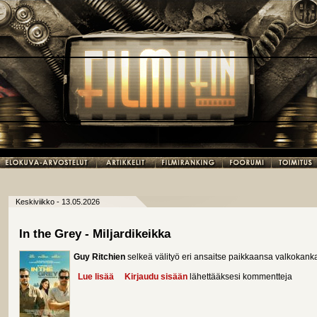
Keskiviikko - 13.05.2026
In the Grey - Miljardikeikka
Guy Ritchien
selkeä välityö eri ansaitse paikkaansa valkokanka
Lue lisää
about In the Grey - Miljardikeikka
Kirjaudu sisään
lähettääksesi kommentteja