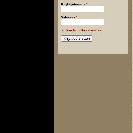
Käyttäjätunnus
*
Salasana
*
Pyydä uutta salasanaa