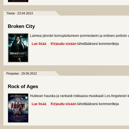
Tiistai - 23.04.2013
Broken City
Laimea jännäri korruptoituneen pormestarin ja entisen poliisin vä
Lue lisää
about Broken City
Kirjaudu sisään
lähettääksesi kommentteja
Perjantai - 29.06.2012
Rock of Ages
Huikean hauska ja rankasti rokkaava musikaali Los Angelesin 
Lue lisää
about Rock of Ages
Kirjaudu sisään
lähettääksesi kommentteja