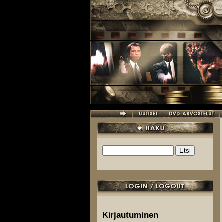
Hyppää pääsisältöön
Etsi
Hakulomake
Kirjautuminen