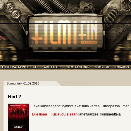
Sunnuntai - 01.09.2013
Red 2
Eläkeikäiset agentit rymistelevät tällä kertaa Euroopassa ilman 
Lue lisää
about Red 2
Kirjaudu sisään
lähettääksesi kommentteja