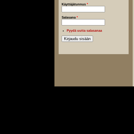
Käyttäjätunnus
*
Salasana
*
Pyydä uutta salasanaa