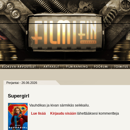
Perjantai - 26.06.2026
Supergirl
Vauhdikas ja kivan särmikäs seikkailu.
Lue lisää
about Supergirl
Kirjaudu sisään
lähettääksesi kommentteja