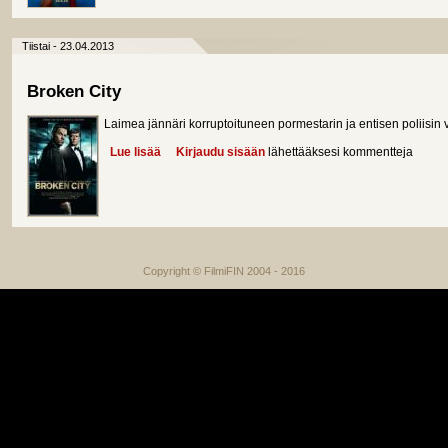
Tiistai - 23.04.2013
Broken City
Laimea jännäri korruptoituneen pormestarin ja entisen poliisin vä
Lue lisää
about Broken City
Kirjaudu sisään
lähettääksesi kommentteja
Copyright © FilmiFIN 2004 - 2016