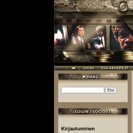
Hyppää pääsisältöön
Etsi
Hakulomake
Kirjautuminen