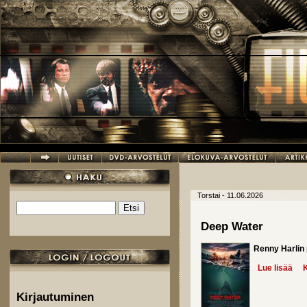
Hyppää pääsisältöön
Torstai - 11.06.2026
Etsi
Hakulomake
Deep Water
Renny Harlin
Lue lisää
abo
K
Kirjautuminen