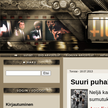
Hyppää pääsisältöön
Torstai - 18.07.2013
Etsi
Hakulomake
Suuri puha
Neljä k
sumutuks
Kirjautuminen