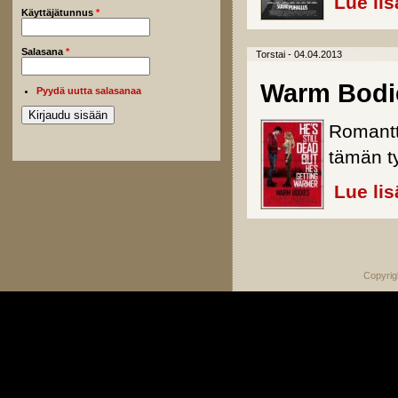
Lue lis
Käyttäjätunnus
*
Salasana
*
Torstai - 04.04.2013
Warm Bodi
Pyydä uutta salasanaa
Romantt
tämän t
Lue lis
Sivut
Copyrig