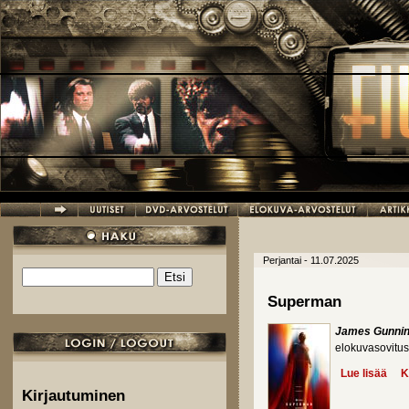
Hyppää pääsisältöön
Perjantai - 11.07.2025
Etsi
Hakulomake
Superman
James Gunni
elokuvasovitus
Lue lisää
abo
K
Kirjautuminen