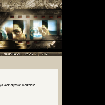
lyä kasinoryöstön merkeissä.