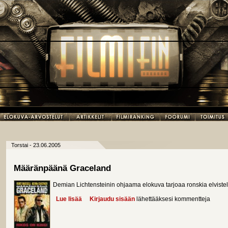
Torstai - 23.06.2005
Määränpäänä Graceland
Demian Lichtensteinin ohjaama elokuva tarjoaa ronskia elviste
Lue lisää
about Määränpäänä Graceland
Kirjaudu sisään
lähettääksesi kommentteja