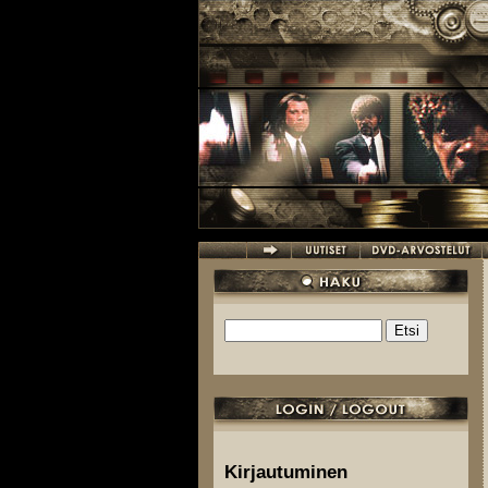
Hyppää pääsisältöön
Etsi
Hakulomake
Kirjautuminen