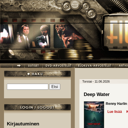
Hyppää pääsisältöön
Torstai - 11.06.2026
Etsi
Hakulomake
Deep Water
Renny Harlin
Lue lisää
abo
K
Kirjautuminen