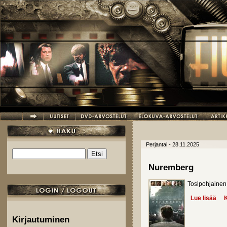
Hyppää pääsisältöön
Perjantai - 28.11.2025
Etsi
Hakulomake
Nuremberg
Tosipohjainen
Lue lisää
abo
K
Kirjautuminen