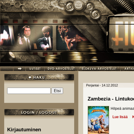
Hyppää pääsisältöön
Perjantai - 14.12.2012
Etsi
Hakulomake
Zambezia - Lintukod
Hilpeä animaat
Lue lisää
abo
K
Kirjautuminen