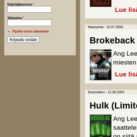
Käyttäjätunnus
*
Lue lis
Salasana
*
Maanantai - 10.07.2006
Pyydä uutta salasanaa
Brokeback
Ang Lee
miesten
Lue lis
Keskiviikko - 11.08.2004
Hulk (Limit
Ang Lee
saattel
on siitä