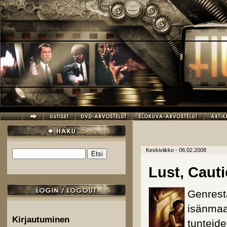
Hyppää pääsisältöön
Keskiviikko - 06.02.2008
Etsi
Hakulomake
Lust, Caut
Genrestä
isänmaal
Kirjautuminen
tunteid