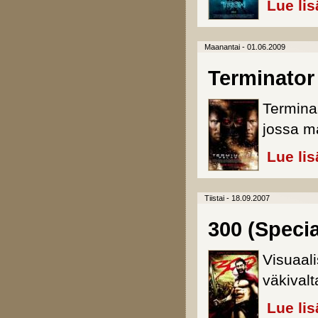
Lue lis
Maanantai - 01.06.2009
Terminator 
Terminaa
jossa ma
Lue lis
Tiistai - 18.09.2007
300 (Specia
Visuaali
väkivalt
Lue lis