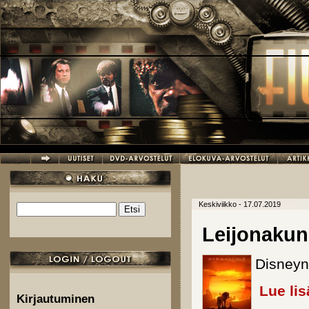
Hyppää pääsisältöön
Keskiviikko - 17.07.2019
Etsi
Hakulomake
Leijonakun
Disneyn
Lue lis
Kirjautuminen