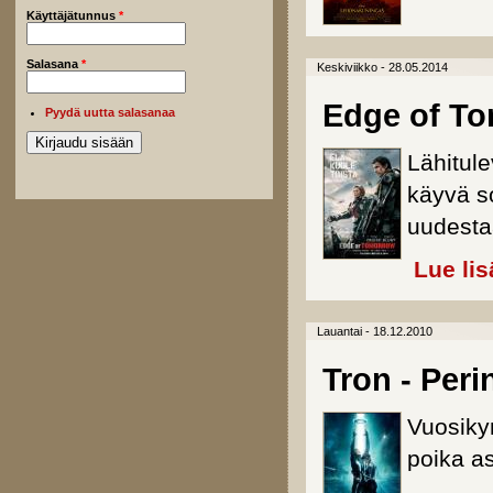
Käyttäjätunnus
*
Salasana
*
Keskiviikko - 28.05.2014
Edge of T
Pyydä uutta salasanaa
Lähitul
käyvä so
uudesta
Lue lis
Lauantai - 18.12.2010
Tron - Peri
Vuosiky
poika as