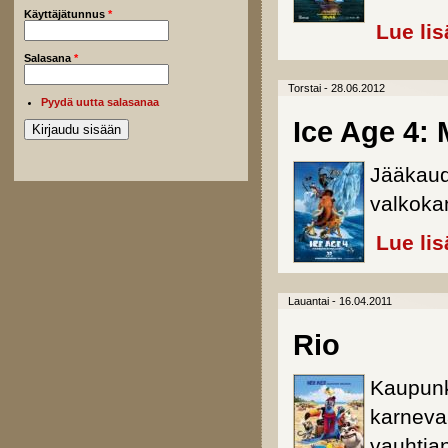
Käyttäjätunnus
*
Lue lis
Salasana
*
Torstai - 28.06.2012
Pyydä uutta salasanaa
Ice Age 4:
Jääkaud
valkoka
Lue lis
Lauantai - 16.04.2011
Rio
Kaupunki
karneva
vauhtia