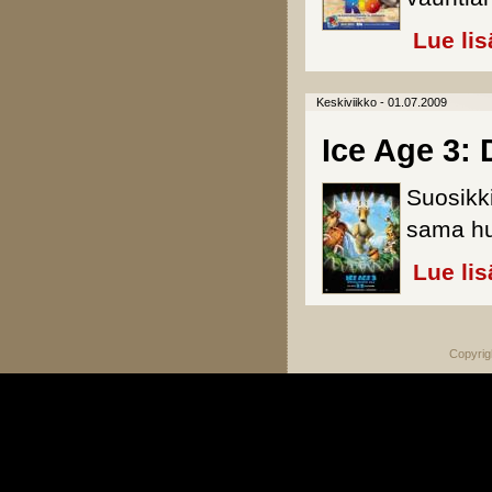
Lue lis
Keskiviikko - 01.07.2009
Ice Age 3:
Suosikk
sama hu
Lue lis
Copyrig