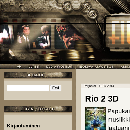
Hyppää pääsisältöön
Perjantai - 11.04.2014
Etsi
Hakulomake
Rio 2 3D
Papukai
musiikki
Kirjautuminen
laatuan