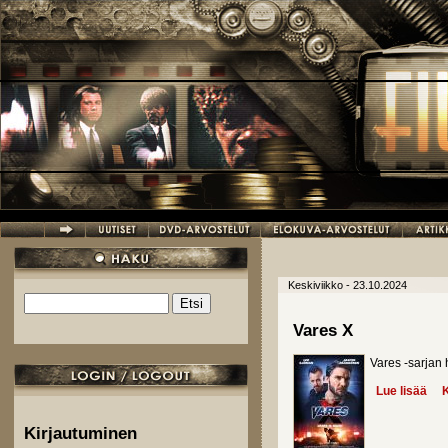
Hyppää pääsisältöön
Keskiviikko - 23.10.2024
Etsi
Hakulomake
Vares X
Vares -sarjan 
Lue lisää
abo
K
Kirjautuminen