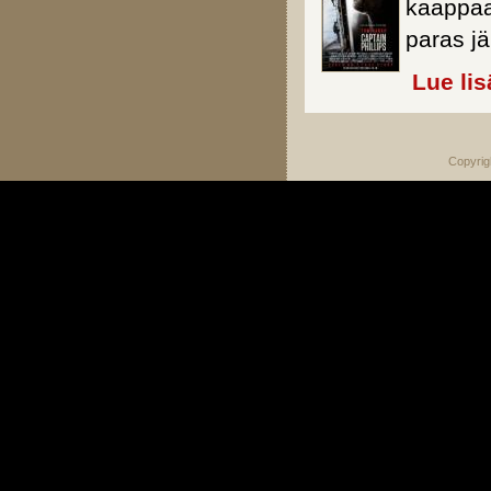
kaappaa
paras j
Lue lis
Copyrig