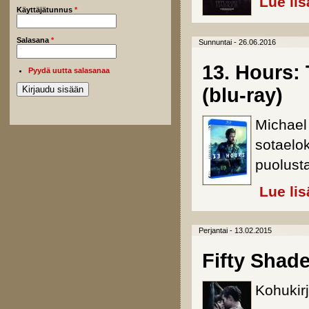
Lue lis
Käyttäjätunnus
*
Salasana
*
Sunnuntai - 26.06.2016
13. Hours:
Pyydä uutta salasanaa
(blu-ray)
Michael
sotaelo
puolusta
Lue lis
Perjantai - 13.02.2015
Fifty Shad
Kohukirj