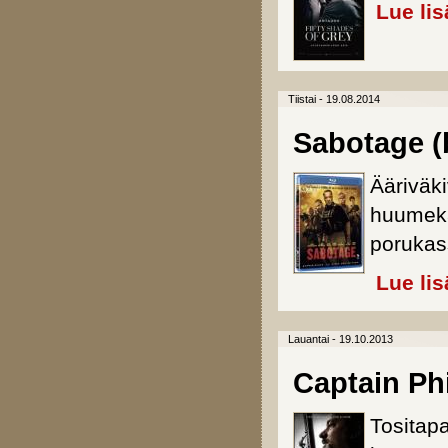
Lue lis
Tiistai - 19.08.2014
Sabotage (
Ääriväk
huumekar
porukas
Lue lis
Lauantai - 19.10.2013
Captain Phi
Tositap