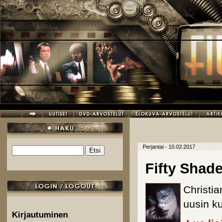
Hyppää pääsisältöön
Perjantai - 10.02.2017
Etsi
Hakulomake
Fifty Shad
Christi
uusin ku
Kirjautuminen