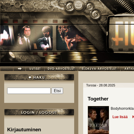
Hyppää pääsisältöön
Torstai - 28.08.2025
Etsi
Hakulomake
Together
Bodyhorrorkla
Lue lisää
abo
K
Kirjautuminen