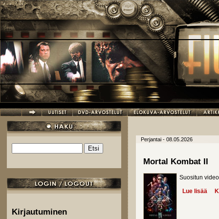
Hyppää pääsisältöön
Perjantai - 08.05.2026
Etsi
Hakulomake
Mortal Kombat II
Suositun videop
Lue lisää
abou
K
Kirjautuminen