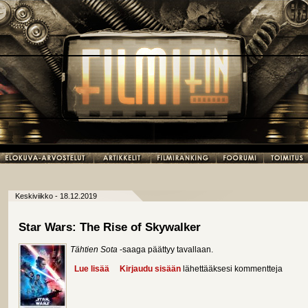
Keskiviikko - 18.12.2019
Star Wars: The Rise of Skywalker
Tähtien Sota
-saaga päättyy tavallaan.
Lue lisää
about Star Wars: The Rise of Skywalker
Kirjaudu sisään
lähettääksesi kommentteja