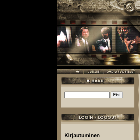
Hyppää pääsisältöön
Etsi
Hakulomake
Kirjautuminen