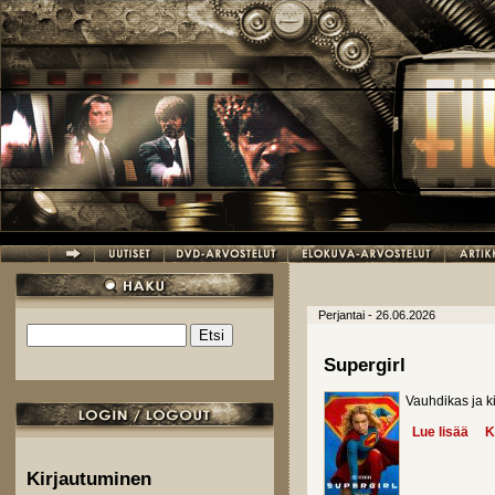
Hyppää pääsisältöön
Perjantai - 26.06.2026
Etsi
Hakulomake
Supergirl
Vauhdikas ja k
Lue lisää
abou
K
Kirjautuminen