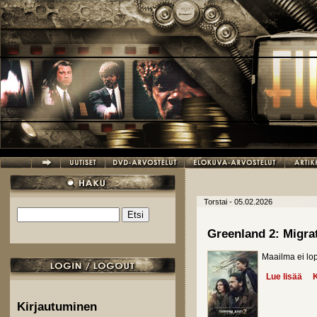
Hyppää pääsisältöön
Torstai - 05.02.2026
Etsi
Hakulomake
Greenland 2: Migra
Maailma ei lo
Lue lisää
abo
K
Kirjautuminen