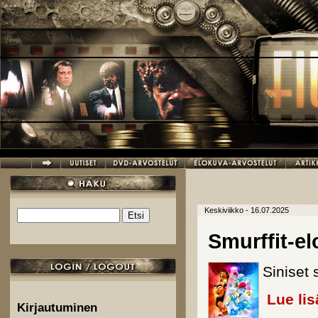
Hyppää pääsisältöön
Keskiviikko - 16.07.2025
Etsi
Hakulomake
Smurffit-e
Siniset 
Lue lis
Kirjautuminen