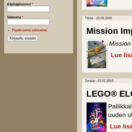
Käyttäjätunnus
*
Salasana
*
Tiistai - 20.05.2025
Mission Im
Pyydä uutta salasanaa
Mission
Lue lis
Torstai - 07.02.2019
LEGO® EL
Pallikka
uuden u
Lue lis