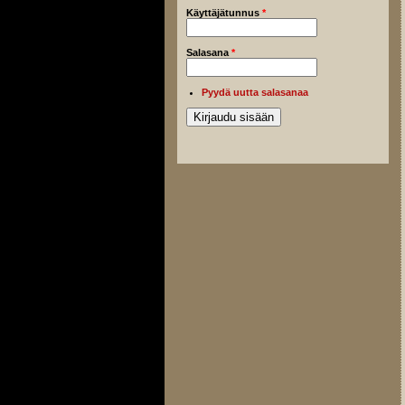
Käyttäjätunnus
*
Salasana
*
Pyydä uutta salasanaa