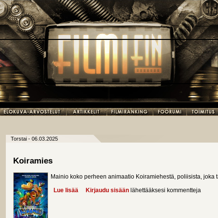
Torstai - 06.03.2025
Koiramies
Mainio koko perheen animaatio Koiramiehestä, poliisista, joka t
Lue lisää
about Koiramies
Kirjaudu sisään
lähettääksesi kommentteja