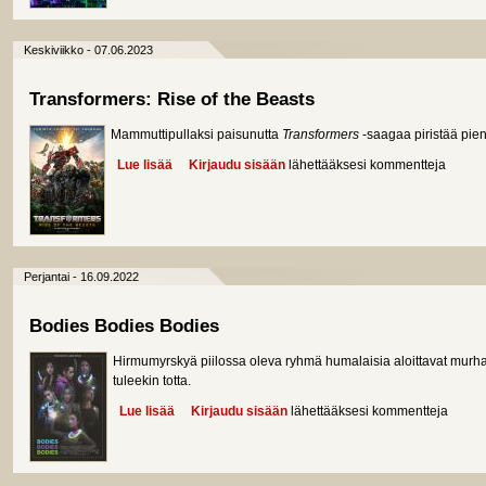
Keskiviikko - 07.06.2023
Transformers: Rise of the Beasts
Mammuttipullaksi paisunutta
Transformers
-saagaa piristää pien
Lue lisää
about Transformers: Rise of the Beasts
Kirjaudu sisään
lähettääksesi kommentteja
Perjantai - 16.09.2022
Bodies Bodies Bodies
Hirmumyrskyä piilossa oleva ryhmä humalaisia aloittavat murha
tuleekin totta.
Lue lisää
about Bodies Bodies Bodies
Kirjaudu sisään
lähettääksesi kommentteja