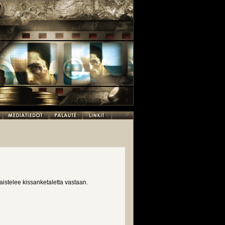
aistelee kissanketaletta vastaan.