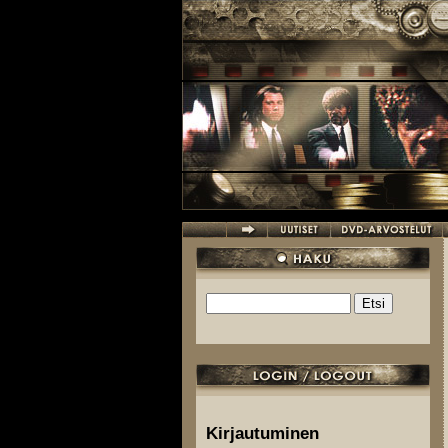
Hyppää pääsisältöön
Etsi
Hakulomake
Kirjautuminen