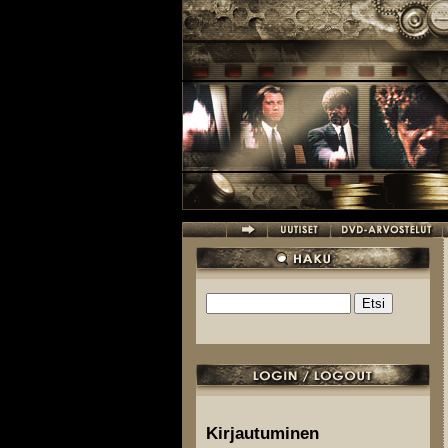
Hyppää pääsisältöön
Etsi
Hakulomake
Kirjautuminen