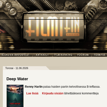
Torstai - 11.06.2026
Deep Water
Renny Harlin
palaa haiden pariin kelvollisessa B-leffassa.
Lue lisää
about Deep Water
Kirjaudu sisään
lähettääksesi kommentteja