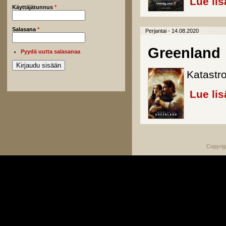
Lue lis
Käyttäjätunnus
*
Salasana
*
Perjantai - 14.08.2020
Greenland
Pyydä uutta salasanaa
Katastr
Lue lis
Copyrig