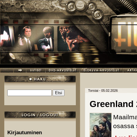
Hyppää pääsisältöön
Torstai - 05.02.2026
Etsi
Hakulomake
Greenland 
Maailma
osassa s
Kirjautuminen