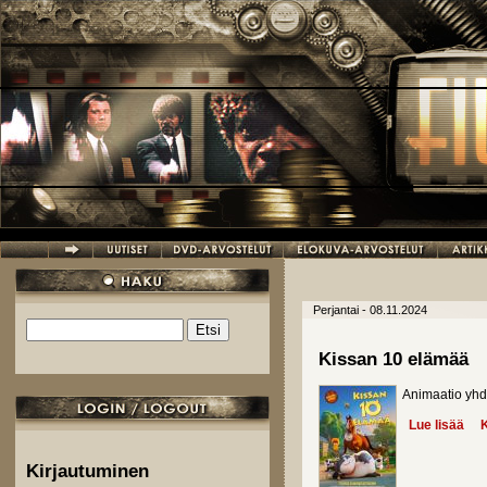
Hyppää pääsisältöön
Perjantai - 08.11.2024
Etsi
Hakulomake
Kissan 10 elämää
Animaatio yhd
Lue lisää
abo
K
Kirjautuminen