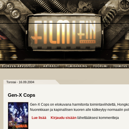
Torstai - 16.09.2004
Gen-X Cops
Gen-X Cops on elokuvana harmitonta toimintaviihdettä, Hongkon
Nuorekkaan ja kapinallisen kuoren alle kätkeytyy normaalin polii
Lue lisää
about Gen-X Cops
Kirjaudu sisään
lähettääksesi kommentteja