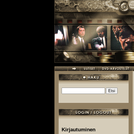
Hyppää pääsisältöön
Etsi
Hakulomake
Kirjautuminen