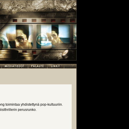
g toimintaa yhdistettynä pop-kultuuriin.
sithrillerin perusrunko.