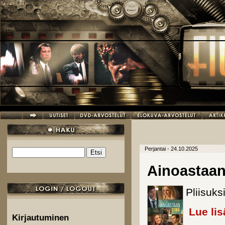
Hyppää pääsisältöön
Perjantai - 24.10.2025
Etsi
Hakulomake
Ainoastaan
Pliisuks
Lue lis
Kirjautuminen