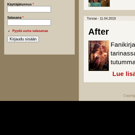
Käyttäjätunnus
*
Salasana
*
Torstai - 11.04.2019
After
Pyydä uutta salasanaa
Fanikirj
tarinass
tutumma
Lue lis
Copyrig