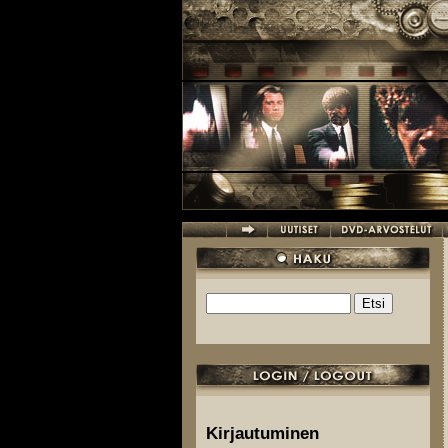
Hyppää pääsisältöön
Etsi
Hakulomake
Kirjautuminen