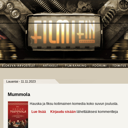
Lauantai - 11.11.2023
Mummola
Hauska ja fiksu kotimainen komedia koko suvun joulusta.
Lue lisää
about Mummola
Kirjaudu sisään
lähettääksesi kommentteja