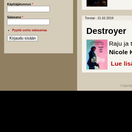
Käyttäjätunnus
*
Salasana
*
Torstai - 21.02.2019
Destroyer
Pyydä uutta salasanaa
Raju ja 
Nicole 
Lue lis
Copyrig