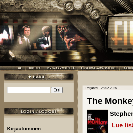
Hyppää pääsisältöön
Perjantai - 28.02.2025
Etsi
Hakulomake
The Monke
Stephen
Lue lis
Kirjautuminen