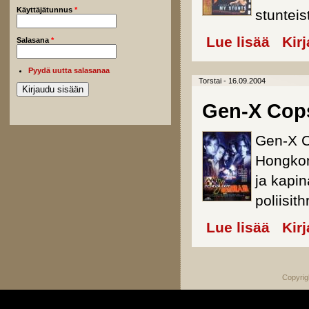
Käyttäjätunnus
*
stunteis
Lue lisää
about Jac
Kir
Salasana
*
Pyydä uutta salasanaa
Torstai - 16.09.2004
Gen-X Cop
Gen-X C
Hongkon
ja kapin
poliisith
Lue lisää
about Ge
Kir
Copyrig