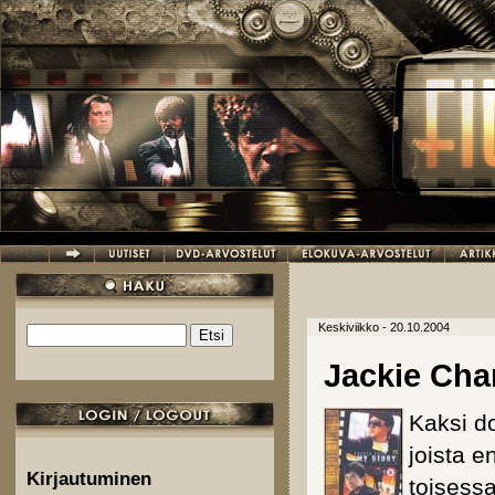
Hyppää pääsisältöön
Keskiviikko - 20.10.2004
Etsi
Hakulomake
Jackie Cha
Kaksi d
joista 
Kirjautuminen
toisessa