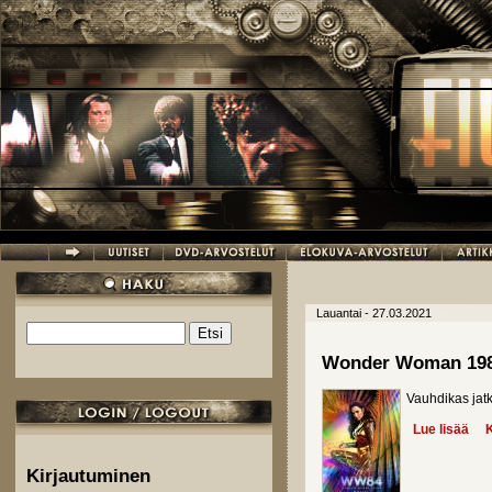
Hyppää pääsisältöön
Lauantai - 27.03.2021
Etsi
Hakulomake
Wonder Woman 19
Vauhdikas jat
Lue lisää
abo
K
Kirjautuminen