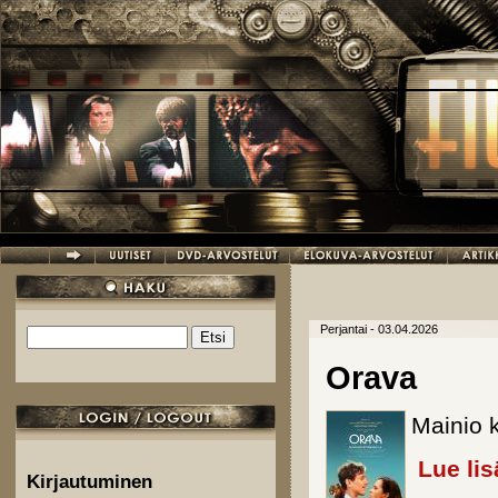
Hyppää pääsisältöön
Perjantai - 03.04.2026
Etsi
Hakulomake
Orava
Mainio 
Lue lis
Kirjautuminen