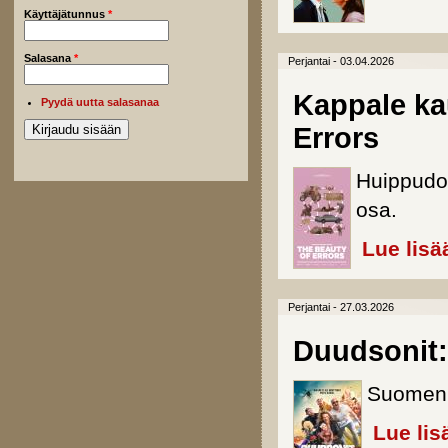
Käyttäjätunnus
*
Salasana
*
Perjantai - 03.04.2026
Kappale ka
Pyydä uutta salasanaa
Errors
Huippudo
osa.
Lue lisä
Perjantai - 27.03.2026
Duudsonit:
Suomen J
Lue lis