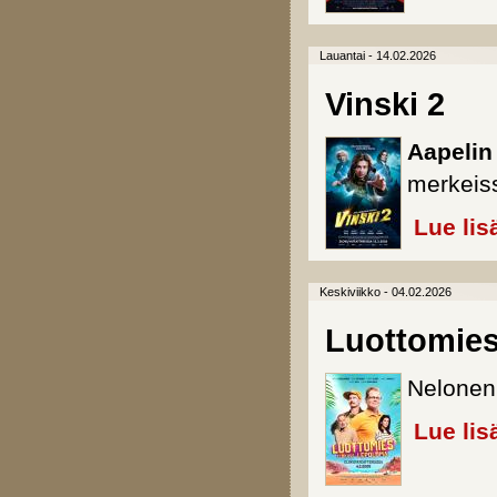
Lauantai - 14.02.2026
Vinski 2
Aapeli
merkeis
Lue lis
Keskiviikko - 04.02.2026
Luottomies
Nelonen 
Lue lis