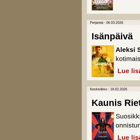
Perjantai - 06.03.2026
Isänpäivä
Aleksi
kotimai
Lue lis
Keskiviikko - 18.02.2026
Kaunis Rie
Suosikki
onnistun
Lue lis