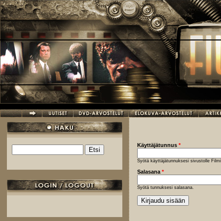
Hyppää pääsisältöön
Käyttäjätunnus
*
Etsi
Hakulomake
Syötä käyttäjätunnuksesi sivustolle Fil
Salasana
*
Syötä tunnuksesi salasana.