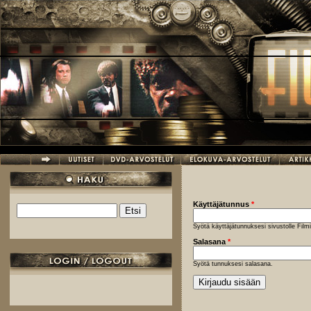
Hyppää pääsisältöön
Käyttäjätunnus
*
Etsi
Hakulomake
Syötä käyttäjätunnuksesi sivustolle Fil
Salasana
*
Syötä tunnuksesi salasana.