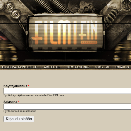
Käyttäjätunnus
*
Syötä käyttäjätunnuksesi sivustolle FilmiFIN.com.
Salasana
*
Syötä tunnuksesi salasana.