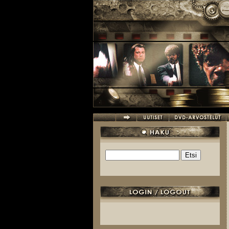
Hyppää pääsisältöön
Etsi
Hakulomake