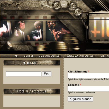
Hyppää pääsisältöön
Käyttäjätunnus
*
Etsi
Hakulomake
Syötä käyttäjätunnuksesi sivustolle Fil
Salasana
*
Syötä tunnuksesi salasana.