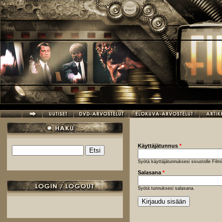
Hyppää pääsisältöön
Käyttäjätunnus
*
Etsi
Hakulomake
Syötä käyttäjätunnuksesi sivustolle Fil
Salasana
*
Syötä tunnuksesi salasana.