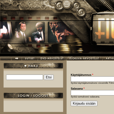
Hyppää pääsisältöön
Käyttäjätunnus
*
Etsi
Hakulomake
Syötä käyttäjätunnuksesi sivustolle Fil
Salasana
*
Syötä tunnuksesi salasana.