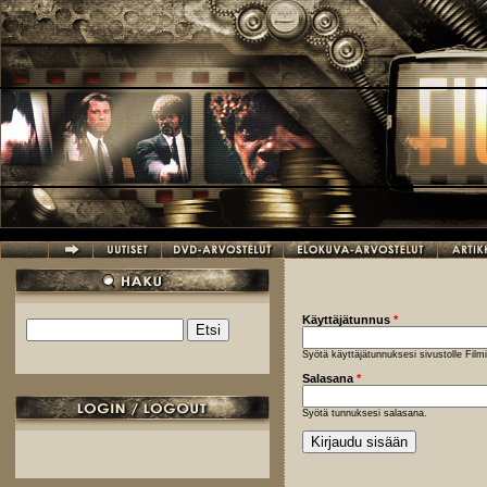
Hyppää pääsisältöön
Käyttäjätunnus
*
Etsi
Hakulomake
Syötä käyttäjätunnuksesi sivustolle Fil
Salasana
*
Syötä tunnuksesi salasana.