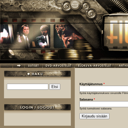
Hyppää pääsisältöön
Käyttäjätunnus
*
Etsi
Hakulomake
Syötä käyttäjätunnuksesi sivustolle Fil
Salasana
*
Syötä tunnuksesi salasana.