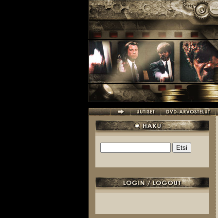
Hyppää pääsisältöön
Etsi
Hakulomake