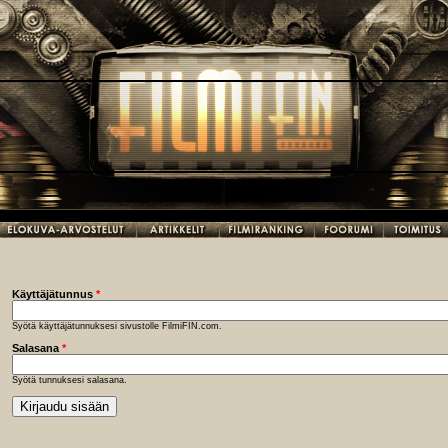
Käyttäjätunnus
*
Syötä käyttäjätunnuksesi sivustolle FilmiFIN.com.
Salasana
*
Syötä tunnuksesi salasana.