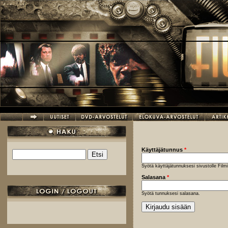
Hyppää pääsisältöön
Käyttäjätunnus
*
Etsi
Hakulomake
Syötä käyttäjätunnuksesi sivustolle Fil
Salasana
*
Syötä tunnuksesi salasana.