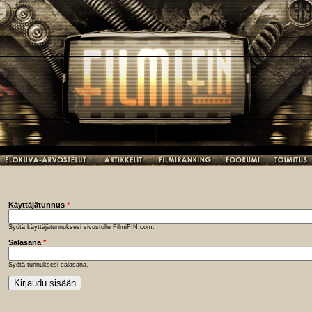
Käyttäjätunnus
*
Syötä käyttäjätunnuksesi sivustolle FilmiFIN.com.
Salasana
*
Syötä tunnuksesi salasana.