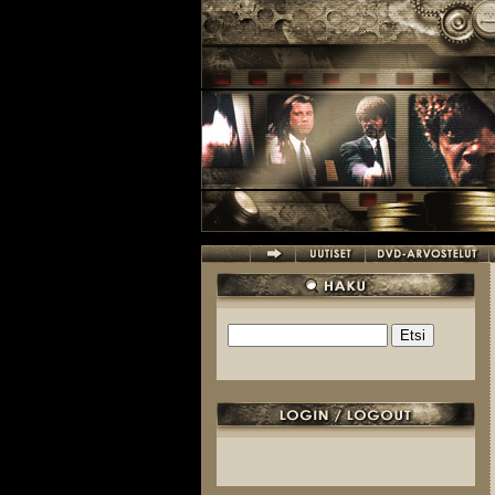
Hyppää pääsisältöön
Etsi
Hakulomake