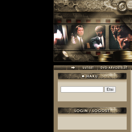
Hyppää pääsisältöön
Etsi
Hakulomake