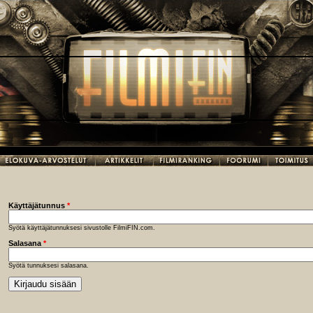
Käyttäjätunnus
*
Syötä käyttäjätunnuksesi sivustolle FilmiFIN.com.
Salasana
*
Syötä tunnuksesi salasana.