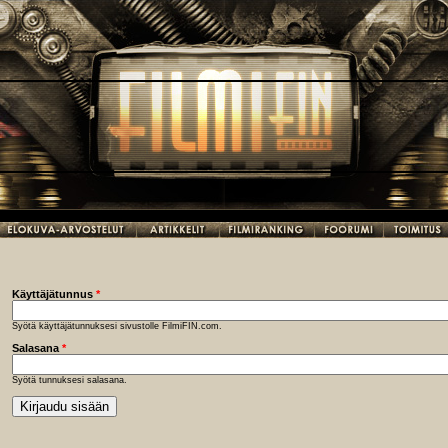
Käyttäjätunnus
*
Syötä käyttäjätunnuksesi sivustolle FilmiFIN.com.
Salasana
*
Syötä tunnuksesi salasana.