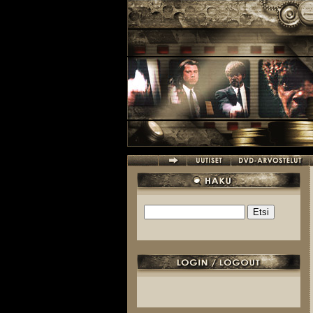
Hyppää pääsisältöön
Etsi
Hakulomake