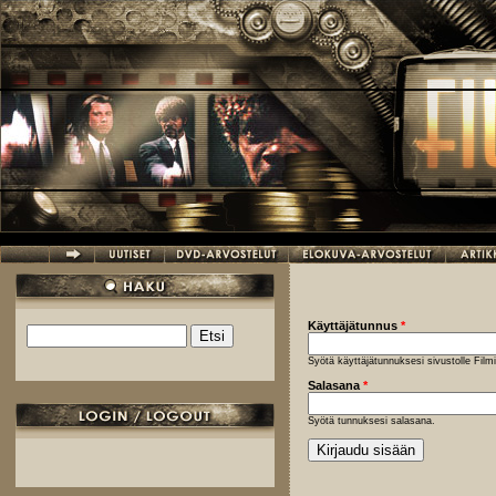
Hyppää pääsisältöön
Käyttäjätunnus
*
Etsi
Hakulomake
Syötä käyttäjätunnuksesi sivustolle Fil
Salasana
*
Syötä tunnuksesi salasana.